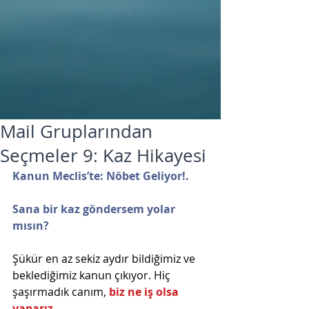
Mail Gruplarından
Seçmeler 9: Kaz Hikayesi
Kanun Meclis’te: Nöbet Geliyor!.
Sana bir kaz göndersem yolar 
mısın?      
Şükür en az sekiz aydır bildiğimiz ve 
beklediğimiz kanun çıkıyor. Hiç 
şaşırmadık canım, 
biz ne iş olsa 
yaparız …