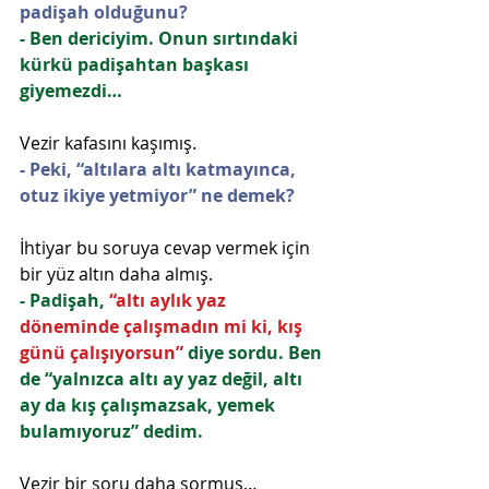
padişah olduğunu?
- Ben dericiyim. Onun sırtındaki 
kürkü padişahtan başkası 
giyemezdi…
Vezir kafasını kaşımış.
- Peki, “altılara altı katmayınca, 
otuz ikiye yetmiyor” ne demek?
İhtiyar bu soruya cevap vermek için 
bir yüz altın daha almış.
- Padişah, 
“altı aylık yaz 
döneminde çalışmadın mi ki, kış 
günü çalışıyorsun” 
diye sordu. Ben 
de “yalnızca altı ay yaz değil, altı 
ay da kış çalışmazsak, yemek 
bulamıyoruz” dedim.
Vezir bir soru daha sormuş…