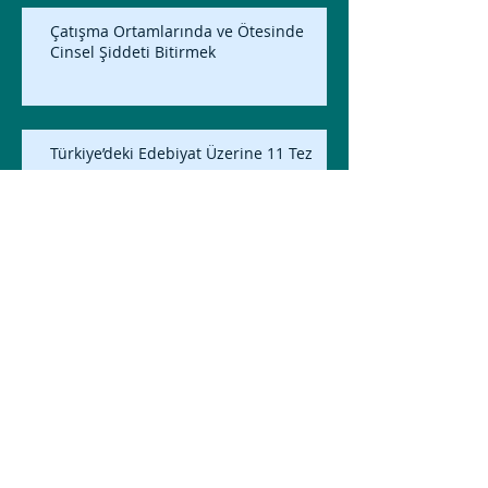
Çatışma Ortamlarında ve Ötesinde
Cinsel Şiddeti Bitirmek
Türkiye’deki Edebiyat Üzerine 11 Tez
Türkiye’de Edebiyat Ödülleri Nasıl
Verilir?
Betonkafa