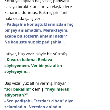
Korkuya kapılan baş vezir, padişahı 
saraya bıraktıktan sonra telaşla dere 
kenarına dönmüş. Bakmış piri fani 
hala orada çalışıyor…
- Padişahla konuştuklarınızdan hiç 
bir şey anlamadım. Meraktayım, 
acaba bu sözlerin anlamı nedir? 
Ne konuştunuz siz padişahla…
İhtiyar, baş veziri söyle bir süzmüş.
- Kusura bakma. Bedava 
söyleyemem. Ver bir yüz altın 
söyleyeyim…
Baş vezir, yüz altını vermiş. İhtiyar 
“sor bakalım” 
demiş, 
“neyi merak 
ediyorsun?”
- Sen padişahı, “serdar’ı cihan” diye 
selamladın. Nereden anladın 