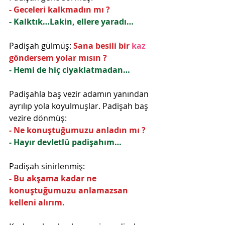
- Geceleri kalkmadın mı ?
- Kalktık…Lakin, ellere yaradı…
Padişah gülmüş: 
Sana besili bir 
kaz 
göndersem yolar mısın ?
- Hemi de hiç ciyaklatmadan…
Padişahla baş vezir adamın yanından 
ayrılıp yola koyulmuşlar. Padişah baş 
vezire dönmüş:
- Ne konuştuğumuzu anladın mı ?
- Hayır devletlü padişahım…
Padişah sinirlenmiş:
- Bu akşama kadar ne 
konuştuğumuzu anlamazsan 
kelleni alırım.