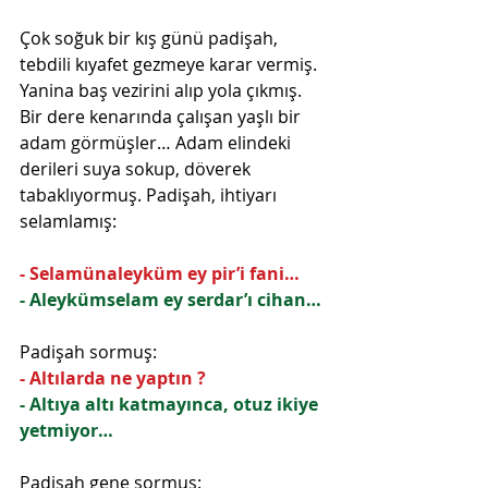
Çok soğuk bir kış günü padişah, 
tebdili kıyafet gezmeye karar vermiş. 
Yanina baş vezirini alıp yola çıkmış. 
Bir dere kenarında çalışan yaşlı bir 
adam görmüşler… Adam elindeki 
derileri suya sokup, döverek 
tabaklıyormuş. Padişah, ihtiyarı 
selamlamış:
- Selamünaleyküm ey pir’i fani…
- Aleykümselam ey serdar’ı cihan…
Padişah sormuş:
- Altılarda ne yaptın ?
- Altıya altı katmayınca, otuz ikiye 
yetmiyor…
Padişah gene sormuş: