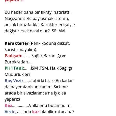
Bu haber bana bir fıkrayı hatırlattı. 
Naçizane sizle paylaşmak isterim, 
ancak biraz farkla. Karakterleri şöyle 
değiştirirsek nasıl olur?  SELAM
Karakterler
 (Renk koduna dikkat, 
karıştırmayalım):
Padişah:
……..Sağlık Bakanlığı ve 
Bürokratları…
Pir’i Fani:
……İSM ,TSM, Halk Sağlığı 
Müdürlükleri
Baş Vezir
…….Tabii ki biziz (Bu kadar 
da payemiz olsun canım. Sırtımız 
arada bir sıvazlanınca ne iş olsa 
yaparız)
Kaz
……………Valla onu bulamadım. 
Vezir,
 aslında 
kaz
 olabilir mi acaba? 