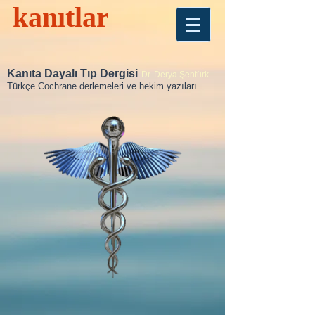
kanıtlar
Kanıta Dayalı Tıp Dergisi
Dr. Derya Şentürk
Türkçe Cochrane derlemeleri ve hekim yazıları