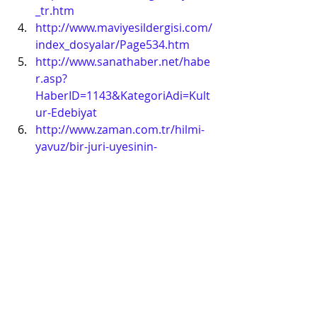
_tr.htm
http://www.maviyesildergisi.com/
index_dosyalar/Page534.htm
http://www.sanathaber.net/habe
r.asp?
HaberID=1143&KategoriAdi=Kult
ur-Edebiyat
http://www.zaman.com.tr/hilmi-
yavuz/bir-juri-uyesinin-
anilari_537625.html
http://www.gazeteciler.com/birgu
nde-odul-skandali-0-2989p.html
http://www.odatv.com/n.php?
n=birgun-gazetesi-neden-ozur-
diledi-0906091200
Perimedikal Yazılar