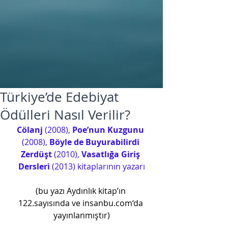
Türkiye’de Edebiyat
Ödülleri Nasıl Verilir?
Cölanj
 (2008), 
Poe’nun Kuzgunu
(2008), 
Böyle de Buyurabilirdi 
Zerdüşt 
(2010), 
Vasatlığa Giriş 
Dersleri
 (2013) kitaplarının yazarı
(bu yazı Aydınlık kitap’ın 
122.sayısında ve insanbu.com‘da 
yayınlanmıştır)