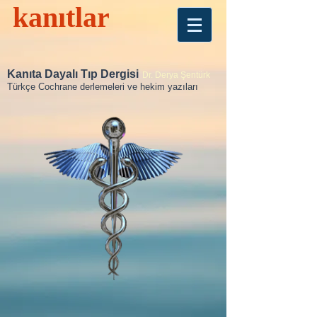
kanıtlar
Kanıta Dayalı Tıp Dergisi
Dr. Derya Şentürk
Türkçe Cochrane derlemeleri ve hekim yazıları