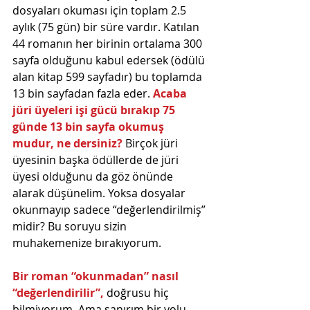
dosyaları okuması için toplam 2.5 
aylık (75 gün) bir süre vardır. Katılan 
44 romanın her birinin ortalama 300 
sayfa olduğunu kabul edersek (ödülü 
alan kitap 599 sayfadır) bu toplamda 
13 bin sayfadan fazla eder. 
Acaba 
jüri üyeleri işi gücü bırakıp 75 
günde 13 bin sayfa okumuş 
mudur, ne dersiniz?
 Birçok jüri 
üyesinin başka ödüllerde de jüri 
üyesi olduğunu da göz önünde 
alarak düşünelim. Yoksa dosyalar 
okunmayıp sadece “değerlendirilmiş” 
midir? Bu soruyu sizin 
muhakemenize bırakıyorum.
Bir roman “okunmadan” nasıl 
“değerlendirilir”, 
doğrusu hiç 
bilmiyorum. Ama sanırım bir yolu 