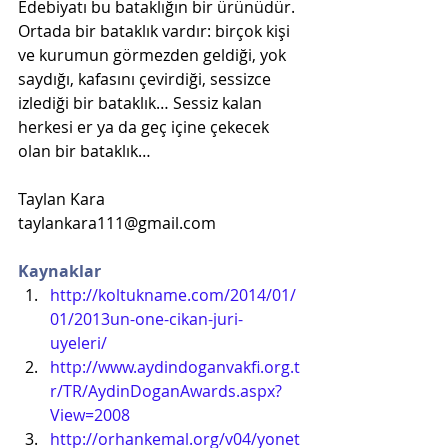
Edebiyatı bu bataklığın bir ürünüdür. 
Ortada bir bataklık vardır: birçok kişi 
ve kurumun görmezden geldiği, yok 
saydığı, kafasını çevirdiği, sessizce 
izlediği bir bataklık… Sessiz kalan 
herkesi er ya da geç içine çekecek 
olan bir bataklık…
Taylan Kara
taylankara111@gmail.com
Kaynaklar
http://koltukname.com/2014/01/
01/2013un-one-cikan-juri-
uyeleri/
http://www.aydindoganvakfi.org.t
r/TR/AydinDoganAwards.aspx?
View=2008
http://orhankemal.org/v04/yonet