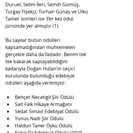
Duruel, Selim İleri, Semih Gümüş, 
Turgay Fişekçi, Turhan Günay ve Ülkü 
Tamer isimleri ise 3’er kez ödül 
jürisinde yer almıştır (1).
Bu sayılar bütün ödülleri 
kapsamadığından muhtemelen 
gerçekte daha da fazladır. Benim tek 
tek bakarak saptayabildiğim 
kadarıyla Doğan Hızlan’ın seçici 
kurulunda bulunduğu edebiyat 
ödülleri aşağıda verilmiştir:
Behçet Necatigil Şiir Ödülü  
Sait Faik Hikaye Armağanı  
Sedat Simavi Edebiyat Ödülü  
Yunus Nadi Şiir Ödülü  
Haldun Taner Öykü Ödülü  
Erdal Öz Edebiyat Ödülü (2010 