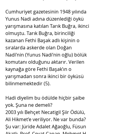
Cumhuriyet gazetesinin 1948 yılında 
Yunus Nadi adına düzenlediği öykü 
yarışmasına katılan Tarık Buğra, ikinci 
olmuştu. Tarık Buğra, birinciliği 
kazanan Fethi Başak adlı kişinin o 
sıralarda askerde olan Doğan 
Nadi’nin (Yunus Nadi’nin oğlu) bölük 
komutanı olduğunu aktarır. Verilen 
kaynağa göre Fethi Başak’ın o 
yarışmadan sonra ikinci bir öyküsü 
bilinmemektedir (5).
Hadi diyelim bu ödülde hiçbir şaibe 
yok. Şuna ne demeli?
2003 yılı Behçet Necatigil Şiir Ödülü, 
Ali Hikmet’e veriliyor. Ne var bunda? 
Şu var: Jüride Adalet Ağaoğlu, Füsun 
Akatlı, Prof. Cevat Çapan, Mehmet H. 