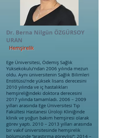
Dr. Berna Nilgün ÖZGÜRSOY
URAN
Hemşirelik
Ege Üniversitesi, Ödemiş Sağlık
Yüksekokulu’ndan 2006 yılında mezun
oldu. Aynı üniversitenin Sağlık Bilimleri
Enstitüsü’nde yüksek lisans derecesini
2010 yılında ve iç hastalıkları
hemşireliğindeki doktora derecesini
2017 yılında tamamladı. 2006 – 2009
yılları arasında Ege Üniversitesi Tıp
Fakültesi Hastanesi Üroloji Kliniğinde
klinik ve yoğun bakım hemşiresi olarak
görev yaptı. 2010 – 2013 yılları arasında
bir vakıf üniversitesinde hemşirelik
bölümünde “araştırma görevlisi”; 2014 –