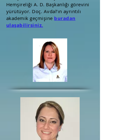
Hemşireliği A. D. Başkanlığı görevini
yürütüyor. Doç. Avdal’ın ayrıntılı
akademik geçmişine
buradan
ulaşabilirsiniz.