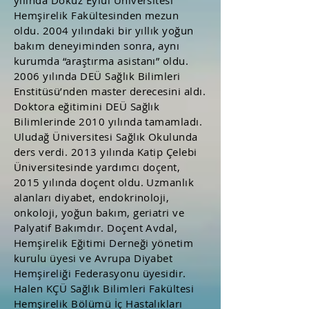
yılında Dokuz Eylül Üniversitesi
Hemşirelik Fakültesinden mezun
oldu. 2004 yılındaki bir yıllık yoğun
bakım deneyiminden sonra, aynı
kurumda “araştırma asistanı” oldu.
2006 yılında DEÜ Sağlık Bilimleri
Enstitüsü’nden master derecesini aldı.
Doktora eğitimini DEÜ Sağlık
Bilimlerinde 2010 yılında tamamladı.
Uludağ Üniversitesi Sağlık Okulunda
ders verdi. 2013 yılında Katip Çelebi
Üniversitesinde yardımcı doçent,
2015 yılında doçent oldu. Uzmanlık
alanları diyabet, endokrinoloji,
onkoloji, yoğun bakım, geriatri ve
Palyatif Bakımdır. Doçent Avdal,
Hemşirelik Eğitimi Derneği yönetim
kurulu üyesi ve Avrupa Diyabet
Hemşireliği Federasyonu üyesidir.
Halen KÇÜ Sağlık Bilimleri Fakültesi
Hemşirelik Bölümü İç Hastalıkları