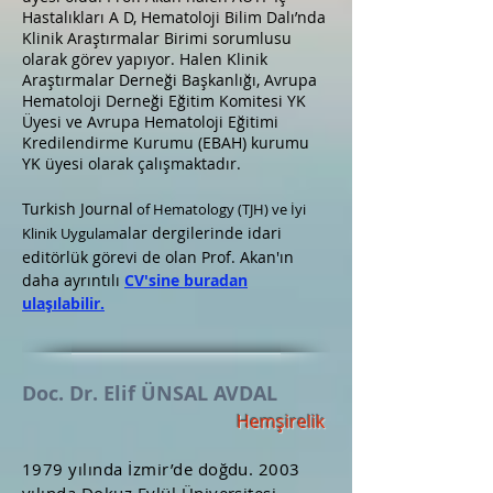
Hastalıkları A D, Hematoloji Bilim Dalı’nda
Klinik Araştırmalar Birimi sorumlusu
olarak görev yapıyor. Halen Klinik
Araştırmalar Derneği Başkanlığı, Avrupa
Hematoloji Derneği Eğitim Komitesi YK
Üyesi ve Avrupa Hematoloji Eğitimi
Kredilendirme Kurumu (EBAH) kurumu
YK üyesi olarak çalışmaktadır.
Turkish Journal
of Hematology (TJH) ve İyi
alar dergilerinde idari
Klinik Uygulam
editörlük görevi de olan Prof. Akan'ın
daha ayrıntılı
CV'sine buradan
ulaşılabilir.
Doc. Dr. Elif ÜNSAL AVDAL
Hemşirelik
1979 yılında İzmir’de doğdu. 2003