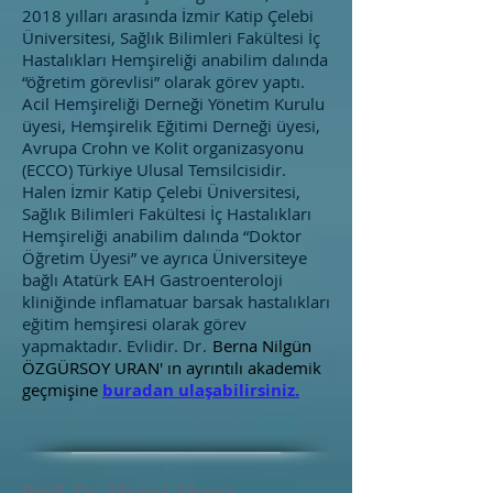
2018 yılları arasında İzmir Katip Çelebi
Üniversitesi, Sağlık Bilimleri Fakültesi İç
Hastalıkları Hemşireliği anabilim dalında
“öğretim görevlisi” olarak görev yaptı.
Acil Hemşireliği Derneği Yönetim Kurulu
üyesi, Hemşirelik Eğitimi Derneği üyesi,
Avrupa Crohn ve Kolit organizasyonu
(ECCO) Türkiye Ulusal Temsilcisidir.
Halen İzmir Katip Çelebi Üniversitesi,
Sağlık Bilimleri Fakültesi İç Hastalıkları
Hemşireliği anabilim dalında “Doktor
Öğretim Üyesi” ve ayrıca Üniversiteye
bağlı Atatürk EAH Gastroenteroloji
kliniğinde inflamatuar barsak hastalıkları
eğitim hemşiresi olarak görev
yapmaktadır. Evlidir.
Dr.
Berna Nilgün
ÖZGÜRSOY URAN' ın ayrıntılı akademik
geçmişine
buradan ulaşabilirsiniz.
Prof. Dr. Murat Akova