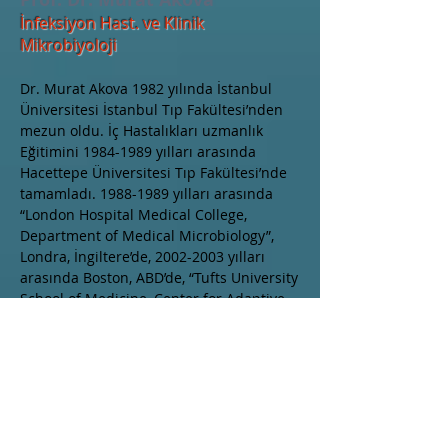
İnfeksiyon Hast. ve Klinik
Mikrobiyoloji
Dr. Murat Akova 1982 yılında İstanbul
Üniversitesi İstanbul Tıp Fakültesi’nden
mezun oldu. İç Hastalıkları uzmanlık
Eğitimini
1984-1989
yılları arasında
Hacettepe Üniversitesi Tıp Fakültesi’nde
tamamladı.
1988-1989
yılları arasında
“London Hospital Medical College,
Department of Medical Microbiology”,
Londra, İngiltere’de,
2002-2003
yılları
arasında Boston, ABD’de, “Tufts University
School of Medicine, Center for Adaptive
Resistance and Microbiology” bölümünde
çalıştı. 1989 yılından bu yana Hacettepe
Üniversitesi Tıp Fakültesi İç Hastalıkları
Anabilim Dalı, İnfeksiyon Hastalıkları
Ünitesi’nde öğretim elemanı olarak
çalışan Dr. Akova, 1991 yılında doçent,
1998 yılında ise profesör oldu.
2000-2006