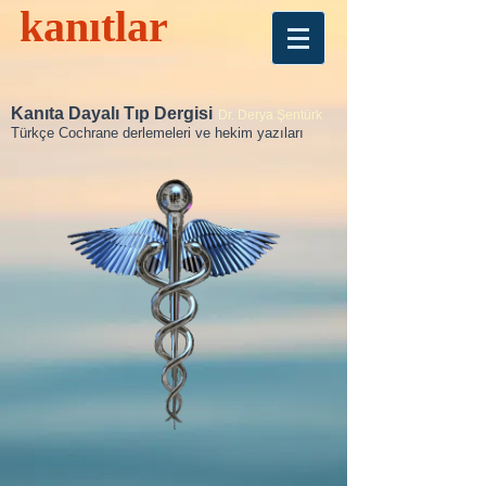
kanıtlar
Kanıta Dayalı Tıp Dergisi
Dr. Derya Şentürk
Türkçe Cochrane derlemeleri ve hekim yazıları