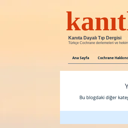
ka
Kanıta Dayalı Tıp Dergisi
Dr. 
Türkçe Cochrane derlemeleri ve hekim 
Ana Sayfa
Cochrane Hakkın
Y
Bu blogdaki diğer kate