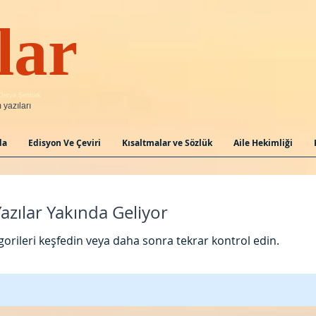
nıtlar
Derya Şentürk
yazıları
da
Edisyon Ve Çeviri
Kısaltmalar ve Sözlük
Aile Hekimliği
azılar Yakında Geliyor
gorileri keşfedin veya daha sonra tekrar kontrol edin.