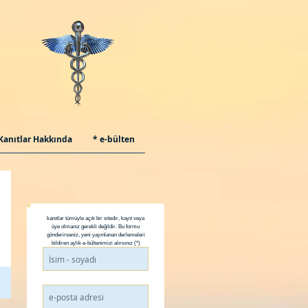
Kanıtlar Hakkında
* e-bülten
kanıtlar tümüyle açık bir sitedir, kayıt veya
üye olmanız gerekli değildir. Bu formu
gönderirseniz, yeni yayınlanan derlemeleri
bildiren aylık e-bültenimizi alırsınız (*)