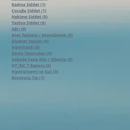
Kadına Şiddet
(1)
1 yazı
Çocuğa Şiddet
(1)
1 yazı
Hekime Şiddet
(0)
0 yazı
Yaşlıya Şiddet
(0)
0 yazı
Ağrı
(0)
0 yazı
Ateş Tedavisi / Konvülsiyon
(0)
0 yazı
Diyabet Yazıları
(0)
0 yazı
Hipotiroidi
(0)
0 yazı
Down Taramaları
(0)
0 yazı
Gebede Fazla Kilo / Obesite
(0)
0 yazı
HT JNC 7 Raporu
(0)
0 yazı
Hiperürisemi ve Gut
(0)
0 yazı
Koruyucu Tıp
(1)
1 yazı