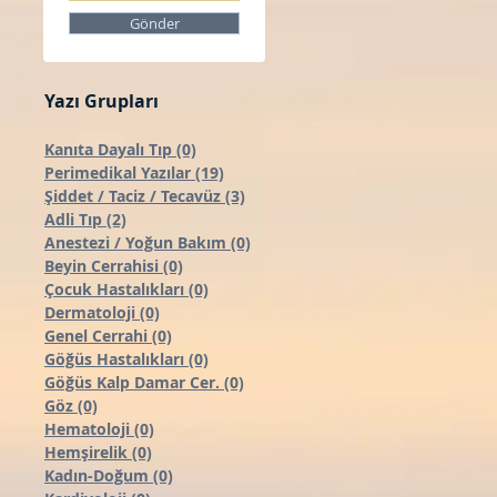
Gönder
Yazı Grupları
Kanıta Dayalı Tıp
(0)
0 yazı
Perimedikal Yazılar
(19)
19 yazı
Şiddet / Taciz / Tecavüz
(3)
3 yazı
Adli Tıp
(2)
2 yazı
Anestezi / Yoğun Bakım
(0)
0 yazı
Beyin Cerrahisi
(0)
0 yazı
Çocuk Hastalıkları
(0)
0 yazı
Dermatoloji
(0)
0 yazı
Genel Cerrahi
(0)
0 yazı
Göğüs Hastalıkları
(0)
0 yazı
Göğüs Kalp Damar Cer.
(0)
0 yazı
Göz
(0)
0 yazı
Hematoloji
(0)
0 yazı
Hemşirelik
(0)
0 yazı
Kadın-Doğum
(0)
0 yazı