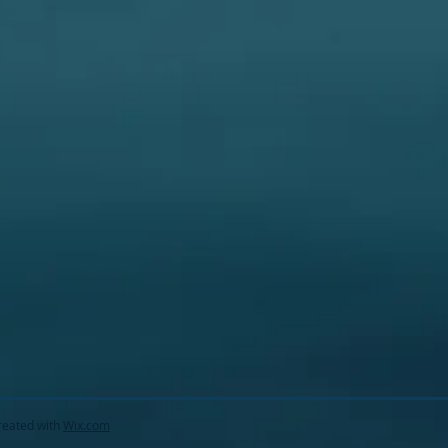
reated with
Wix.com