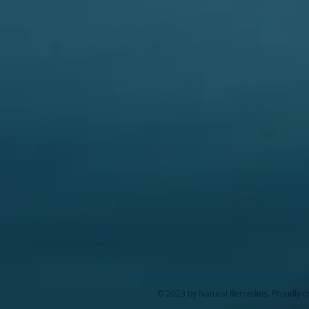
© 2023 by Natural Remedies. Proudly c