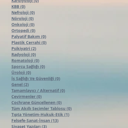
Kardiyoloji
(0)
0 yazı
KBB
(0)
0 yazı
Nefroloji
(0)
0 yazı
Nöroloji
(0)
0 yazı
Onkoloji
(0)
0 yazı
Ortopedi
(0)
0 yazı
Palyatif Bakım
(0)
0 yazı
Plastik Cerrahi
(0)
0 yazı
Psikiyatri
(2)
2 yazı
Radyoloji
(0)
0 yazı
Romatoloji
(0)
0 yazı
Sporcu Sağlığı
(0)
0 yazı
Üroloji
(0)
0 yazı
İş Sağlığı Ve Güvenliği
(0)
0 yazı
Genel
(2)
2 yazı
Tamamlayıcı / Alternatif
(0)
0 yazı
Çevirmenler
(0)
0 yazı
Cochrane Güncellenen
(0)
0 yazı
Tüm Akıllı Seçimler Tablosu
(0)
0 yazı
Tıpta Yönetim-Hukuk-Etik
(1)
1 yazı
Felsefe-Sanat-İnsan
(13)
13 yazı
Siyaset Yazıları
(3)
3 yazı