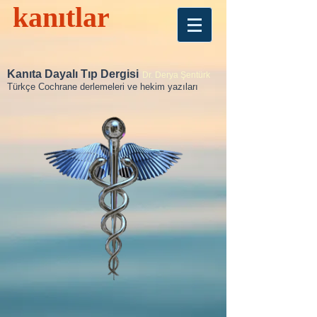
kanıtlar
Kanıta Dayalı Tıp Dergisi
Dr. Derya Şentürk
Türkçe Cochrane derlemeleri ve hekim yazıları