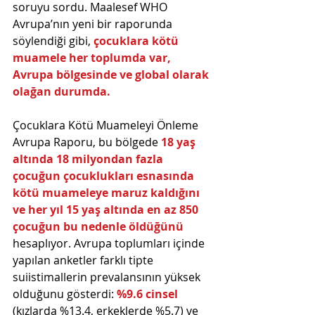
soruyu sordu. Maalesef WHO 
Avrupa’nın yeni bir raporunda 
söylendiği gibi, 
çocuklara kötü 
muamele her toplumda var, 
Avrupa bölgesinde ve global olarak 
olağan durumda.
Çocuklara Kötü Muameleyi Önleme 
Avrupa Raporu, bu bölgede 
18 yaş 
altında 18 milyondan fazla 
çocuğun çocuklukları esnasında 
kötü muameleye maruz kaldığını 
ve her yıl 15 yaş altında en az 850 
çocuğun bu nedenle öldüğünü  
hesaplıyor. Avrupa toplumları içinde 
yapılan anketler farklı tipte 
suiistimallerin prevalansının yüksek 
olduğunu gösterdi: 
%9.6 cinsel 
(kızlarda %13.4, erkeklerde %5.7) ve 