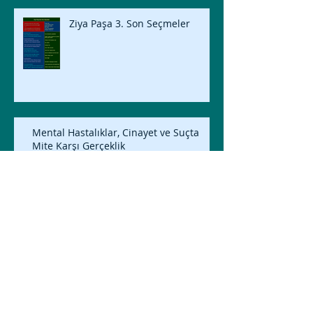
Ziya Paşa 3. Son Seçmeler
Mental Hastalıklar, Cinayet ve Suçta
Mite Karşı Gerçeklik
Avrupa’da Çocuğa Kötü Muamele: Bir
Halk Sağlığı Yaklaşımı Kurmak
Sosyalistlerin de En Büyük
Sorunu: Sosyal Embesillik