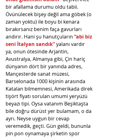
bir afallama durumu oldu tabii. 
Övünülecek bişey değil ama göbek (o 
zaman yoktu) ile boyu bi kenara 
bırakırsanız benim faça gavurları 
andırır. Hani şu hanutçuların 
“abi biz 
seni İtalyan sandık” 
yalanı vardır 
ya, onun ötesinde Arjantin, 
Avustralya, Almanya gibi, Çin hariç 
dünyanın dört bir yanında adres, 
Mançesterde sanat müzesi, 
Barselonada 1000 kişinin arasında 
Katalan bilmemnesi, Amerikada direk 
tişört fiyatı sorulan umumi yeryüzü 
beyazı tipi. Oysa vatanım Beşiktaşta 
bile doğru dürüst yer bulamam, o da 
ayrı. Neyse uygun bir cevap 
veremedik, geçti. Gün geldi, bununla 
pin pon oynamaya şirketin spor 