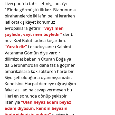
Liverpool’da tahsil etmiş, İndia’yı 
18’inde görmüştü ilk kez. Biz bununla 
birahanelerde iki lafın belini kırarken 
lafı ortak şikâyet konumuz 
evropalılara getirir,
 “vayt men 
şöyledir, vayt men böyledir” 
der bir 
nevi Kızıl Bulut tadına koşardım. 
“Yaralı diz”
 i okuduysanız (Kalbimi 
Vatanıma Gömün diye vardır 
dilimizde) babanın Oturan Boğa ya 
da Geronimo’dan daha fazla göçmen 
amarıkalılara kök söktüren harbi bir 
Siyu şefi olduğuna uyanmışsınızdır. 
Kendisine Harpal demeye uğraştığım 
fakat asıl adına cevap vermeyen bu 
Heri en sonunda dönüp şekispir 
lisanıyla 
“Ulan beyaz adam beyaz 
adam diyosun, kendin beyazın 
önde gidenisin oolum” 
deyiverince 