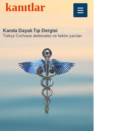
kanıtlar
Kanıta Dayalı Tıp Dergisi
Dr. Derya Şentürk
Türkçe Cochrane derlemeleri ve hekim yazıları