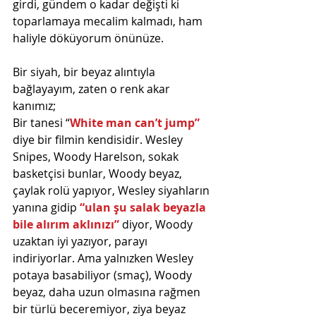
girdi, gündem o kadar değişti ki 
toparlamaya mecalim kalmadı, ham 
haliyle döküyorum önünüze.
Bir siyah, bir beyaz alıntıyla 
bağlayayım, zaten o renk akar 
kanımız;
Bir tanesi “
White man can’t jump”
diye bir filmin kendisidir. Wesley 
Snipes, Woody Harelson, sokak 
basketçisi bunlar, Woody beyaz, 
çaylak rolü yapıyor, Wesley siyahların 
yanına gidip
 “ulan şu salak beyazla 
bile alırım aklınızı”
 diyor, Woody 
uzaktan iyi yazıyor, parayı 
indiriyorlar. Ama yalnızken Wesley 
potaya basabiliyor (smaç), Woody 
beyaz, daha uzun olmasına rağmen 
bir türlü beceremiyor, ziya beyaz 