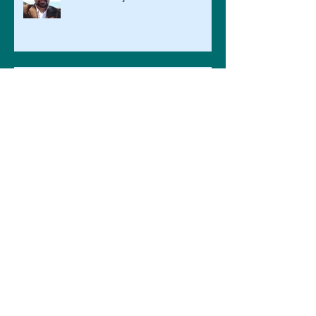
Beyaz Adam
Derin Su Mavisi
Solcuların Siyasi Zekâsı Neden
Çok Düşük?