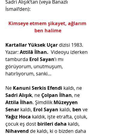
Sadri Alışık‘tan (veya Banazlı 
İsmail‘den): 
Kimseye etmem şikayet, ağlarım 
ben halime
Kartallar Yüksek Uçar
 dizisi 1983. 
Yazar: 
Attilâ İlhan.
  Videoyu izlerken 
tamburda 
Erol Sayan
‘ı mı 
görüyorum, unutmuşum, 
hatırlıyorum, sanki…
Ne 
Kanuni Serkis Efendi
 kaldı, ne 
Sadri Alışık
, ne 
Çolpan İlhan
, ne 
Attila İlhan
. Şimdilik 
Müzeyyen 
Senar
 kaldı, 
Erol Sayan
 kaldı, 
ben
 ve 
Yağız Hoca
 kaldık, işte etrafta, çoluk, 
çocuk eş dost 
birileri daha
 kaldı, 
Nihavend
 de kaldı, ki o bizden daha 