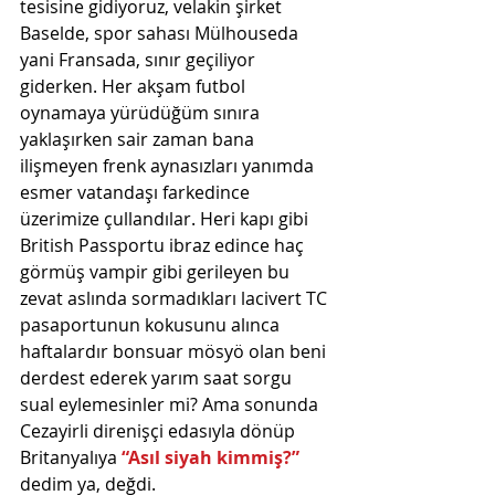
tesisine gidiyoruz, velakin şirket 
Baselde, spor sahası Mülhouseda 
yani Fransada, sınır geçiliyor 
giderken. Her akşam futbol 
oynamaya yürüdüğüm sınıra 
yaklaşırken sair zaman bana 
ilişmeyen frenk aynasızları yanımda 
esmer vatandaşı farkedince 
üzerimize çullandılar. Heri kapı gibi 
British Passportu ibraz edince haç 
görmüş vampir gibi gerileyen bu 
zevat aslında sormadıkları lacivert TC 
pasaportunun kokusunu alınca 
haftalardır bonsuar mösyö olan beni 
derdest ederek yarım saat sorgu 
sual eylemesinler mi? Ama sonunda 
Cezayirli direnişçi edasıyla dönüp 
Britanyalıya
 “Asıl siyah kimmiş?” 
dedim ya, değdi.