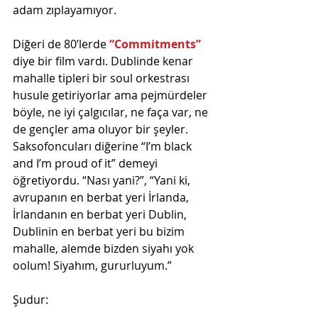
adam zıplayamıyor.
Diğeri de 80’lerde
 “Commitments” 
diye bir film vardı. Dublinde kenar 
mahalle tipleri bir soul orkestrası 
husule getiriyorlar ama pejmürdeler 
böyle, ne iyi çalgıcılar, ne faça var, ne 
de gençler ama oluyor bir şeyler. 
Saksofoncuları diğerine “I’m black 
and I’m proud of it” demeyi 
öğretiyordu. “Nası yani?”, “Yani ki, 
avrupanın en berbat yeri İrlanda, 
İrlandanın en berbat yeri Dublin, 
Dublinin en berbat yeri bu bizim 
mahalle, alemde bizden siyahı yok 
oolum! Siyahım, gururluyum.”
Şudur: